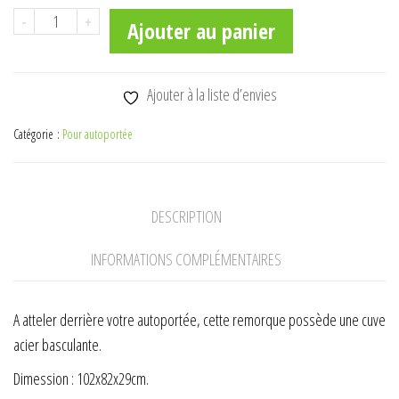
quantité
-
+
Ajouter au panier
de
REMORQUE
455200
Ajouter à la liste d’envies
Catégorie :
Pour autoportée
DESCRIPTION
INFORMATIONS COMPLÉMENTAIRES
A atteler derrière votre autoportée, cette remorque possède une cuve
acier basculante.
Dimession : 102x82x29cm.