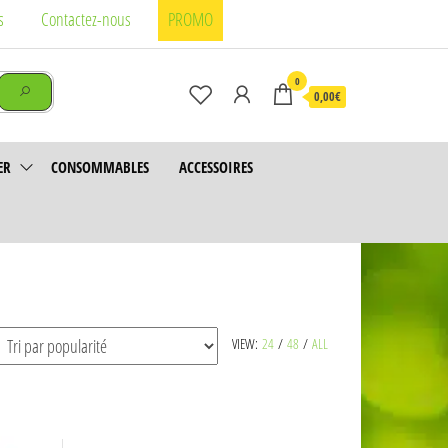
s
Contactez-nous
PROMO
0
0,00€
ER
CONSOMMABLES
ACCESSOIRES
VIEW:
24
/
48
/
ALL