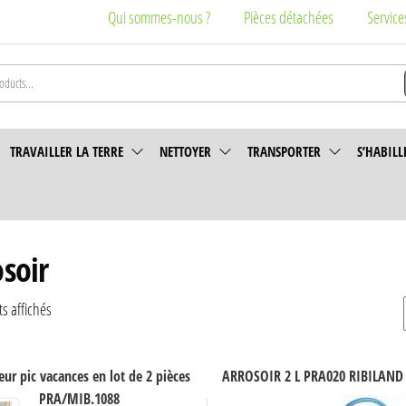
Qui sommes-nous ?
Pièces détachées
Service
TRAVAILLER LA TERRE
NETTOYER
TRANSPORTER
S’HABILL
osoir
Trié
ts affichés
par
popularité
Ce
eur pic vacances en lot de 2 pièces
ARROSOIR 2 L PRA020 RIBILAND
produit
PRA/MIB.1088