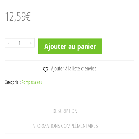
12,59
€
quantité
-
+
Ajouter au panier
de
Filtre
d'aspiration
Ajouter à la liste d’envies
avec
Catégorie :
Pompes à eau
clapet
anti-
retour
DESCRIPTION
19
mm
INFORMATIONS COMPLÉMENTAIRES
(3/4")
Gardena