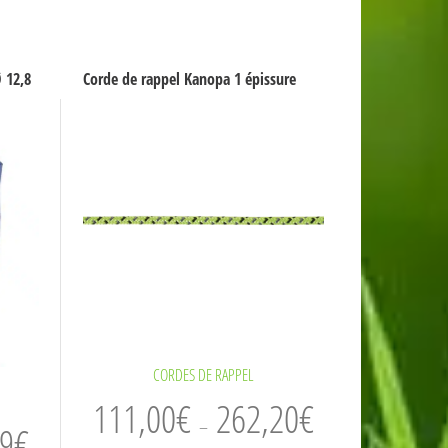
 12,8
Corde de rappel Kanopa 1 épissure
CORDES DE RAPPEL
Plage
111,00
€
262,20
€
Plage
–
29
€
de