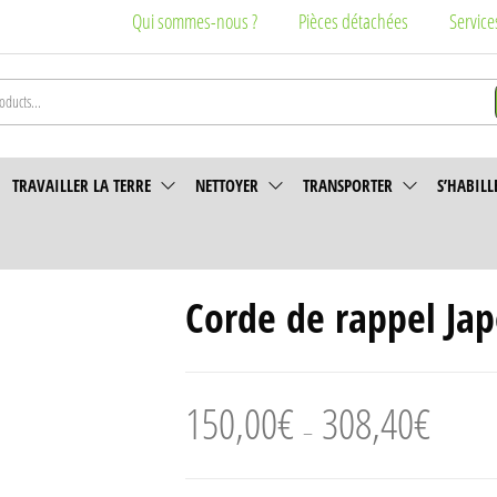
Qui sommes-nous ?
Pièces détachées
Service
TRAVAILLER LA TERRE
NETTOYER
TRANSPORTER
S’HABILL
Corde de rappel Jap
Plage
150,00
€
308,40
€
–
de
prix :