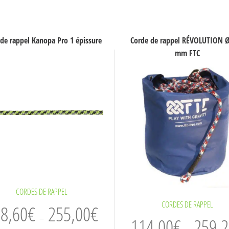
de rappel Kanopa Pro 1 épissure
Corde de rappel RÉVOLUTION Ø
mm FTC
CORDES DE RAPPEL
Plage
CORDES DE RAPPEL
8,60
€
255,00
€
–
de
114,00
€
259,