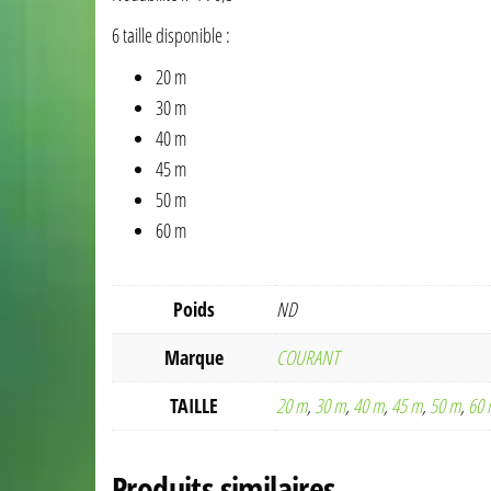
6 taille disponible :
20 m
30 m
40 m
45 m
50 m
60 m
Poids
ND
Marque
COURANT
TAILLE
20 m
,
30 m
,
40 m
,
45 m
,
50 m
,
60 
Produits similaires