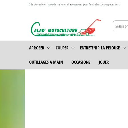
Aller
Site de vente en ligne de matériel et accessoires pour l’entretien des espaces verts
au
contenu
Calad
Matériel et
accessoires pour
Motoculture
ARROSER
COUPER
ENTRETENIR LA PELOUSE
l\'entretien des
Villefranche-
espaces verts :
OUTILLAGES A MAIN
OCCASIONS
JOUER
tondeuse,
sur-Saône
tronçonneuse,
débroussailleuse,
broyeur,
brouette, taille
haie, élagage,
vêtement