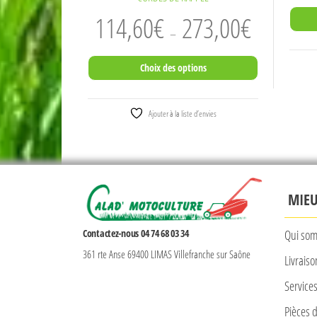
Plage
114,60
€
273,00
€
–
de
prix :
Choix des options
114,60€
à
Ce
273,00€
Ajouter à la liste d’envies
produit
a
plusieurs
variations.
MIE
Les
options
Contactez-nous 04 74 68 03 34
Qui som
peuvent
361 rte Anse 69400 LIMAS Villefranche sur Saône
être
Livrais
choisies
Service
sur
Pièces 