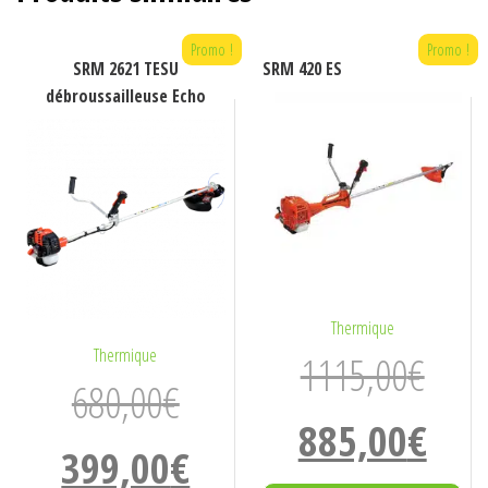
Promo !
Promo !
SRM 2621 TESU
SRM 420 ES
débroussailleuse Echo
Thermique
Thermique
1115,00
€
680,00
€
Le
Le
885,00
€
Le
Le
399,00
€
prix
prix
prix
prix
initial
actuel