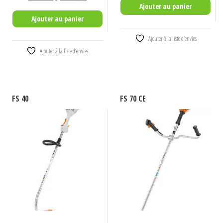
Ajouter au panier
initial
actuel
était :
est :
Ajouter au panier
était :
est :
1115,00€.
885,00€.
680,00€.
399,00€.
Ajouter à la liste d’envies
Ajouter à la liste d’envies
FS 40
FS 70 CE