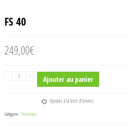
FS 40
249,00
€
quantité
-
+
Ajouter au panier
de
FS
40
Ajouter à la liste d’envies
Catégorie :
Thermique