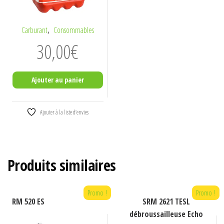
,
Carburant
Consommables
30,00
€
Ajouter au panier
Ajouter à la liste d’envies
Produits similaires
Promo !
Promo !
RM 520 ES
SRM 2621 TESL
débroussailleuse Echo