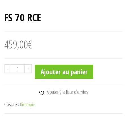
FS 70 RCE
459,00
€
quantité
-
+
Ajouter au panier
de
FS
70
Ajouter à la liste d’envies
RCE
Catégorie :
Thermique