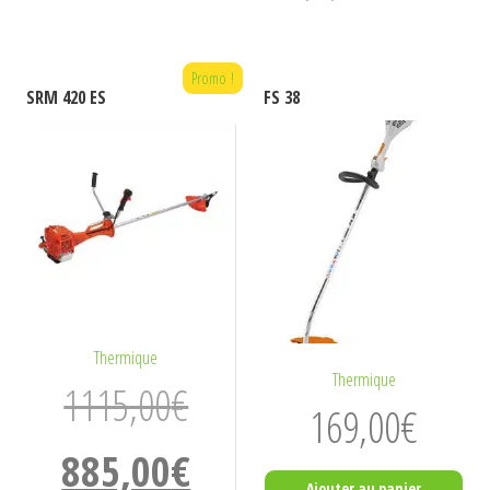
Promo !
SRM 420 ES
FS 38
Thermique
Thermique
1115,00
€
169,00
€
Le
Le
885,00
€
prix
prix
Ajouter au panier