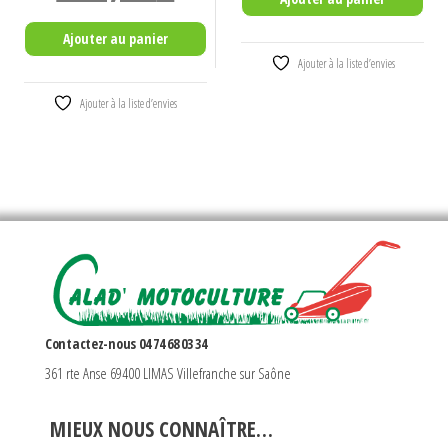
initial
actuel
Ajouter au panier
était :
est :
Ajouter à la liste d’envies
1115,00€.
885,00€.
Ajouter à la liste d’envies
Contactez-nous 04 74 68 03 34
361 rte Anse 69400 LIMAS Villefranche sur Saône
MIEUX NOUS CONNAÎTRE…