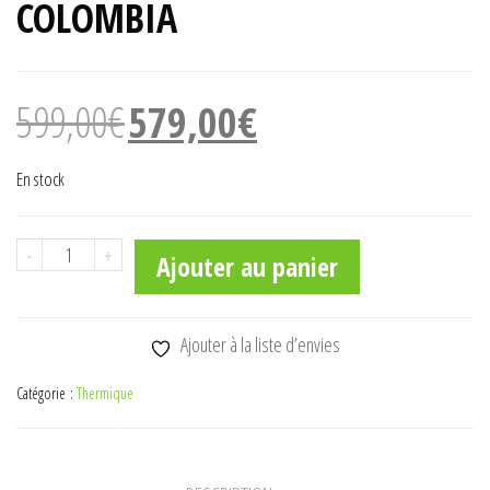
COLOMBIA
Le
Le
599,00
€
579,00
€
prix
prix
initial
actuel
En stock
était :
est :
599,00€.
579,00€.
quantité
-
+
Ajouter au panier
de
PM508THXGV
TONDEUSE
Ajouter à la liste d’envies
COLOMBIA
Catégorie :
Thermique