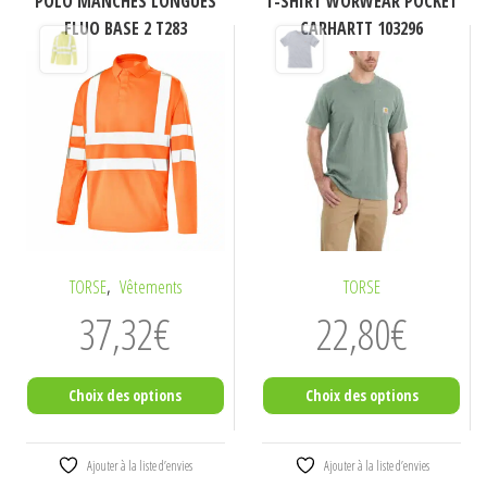
POLO MANCHES LONGUES
T-SHIRT WORWEAR POCKET
FLUO BASE 2 T283
CARHARTT 103296
,
TORSE
Vêtements
TORSE
37,32
€
22,80
€
Choix des options
Choix des options
Ce
Ce
Ajouter à la liste d’envies
Ajouter à la liste d’envies
produit
produit