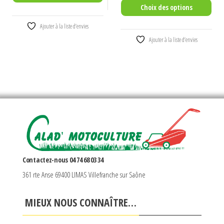
Choix des options
Ce
Ajouter à la liste d’envies
Ce
produit
Ajouter à la liste d’envies
produit
a
a
plusieurs
plusieurs
variations.
variations.
Les
Les
options
options
peuvent
peuvent
être
être
choisies
choisies
sur
Contactez-nous 04 74 68 03 34
sur
la
361 rte Anse 69400 LIMAS Villefranche sur Saône
la
page
page
du
MIEUX NOUS CONNAÎTRE…
du
produit