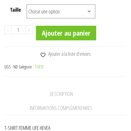
Taille
quantité
-
+
Ajouter au panier
de
T-
SHIRT
Ajouter à la liste d’envies
FEMME
UGS :
ND
Catégorie :
TORSE
LIFE
HEVEA
DESCRIPTION
INFORMATIONS COMPLÉMENTAIRES
T-SHIRT FEMME LIFE HEVEA