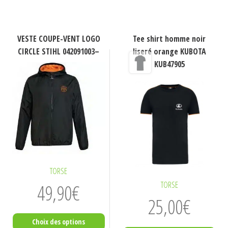
a
a
plusieurs
plusieurs
variations.
variations.
VESTE COUPE-VENT LOGO
Tee shirt homme noir
CIRCLE STIHL 042091003–
liseré orange KUBOTA
Les
Les
KUB47905
options
options
peuvent
peuvent
être
être
choisies
choisies
sur
sur
la
la
page
page
du
du
TORSE
produit
produit
TORSE
49,90
€
25,00
€
Choix des options