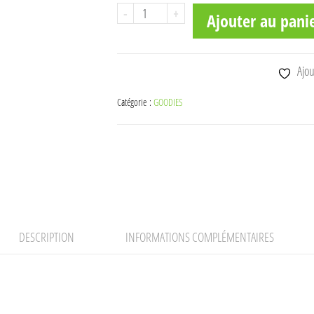
quantité
-
+
Ajouter au pani
de
Parapluie
orange
Ajou
KUBOTA
Catégorie :
GOODIES
KUB39513
DESCRIPTION
INFORMATIONS COMPLÉMENTAIRES