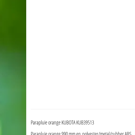
Parapluie orange KUBOTA KUB39513
Parapluie orange 990 mm en polyester/metal/rubber ABS