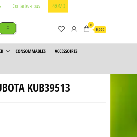
s
Contactez-nous
PROMO
0
0,00€
ER
CONSOMMABLES
ACCESSOIRES
KUBOTA KUB39513