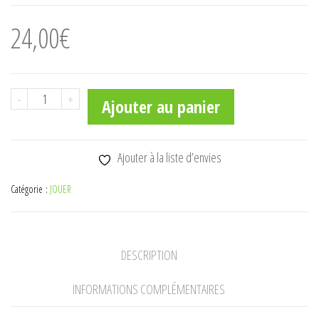
24,00
€
quantité
-
+
Ajouter au panier
de
PELUCHE
RENARD
Ajouter à la liste d’envies
PFANNER
Catégorie :
JOUER
102331
DESCRIPTION
INFORMATIONS COMPLÉMENTAIRES