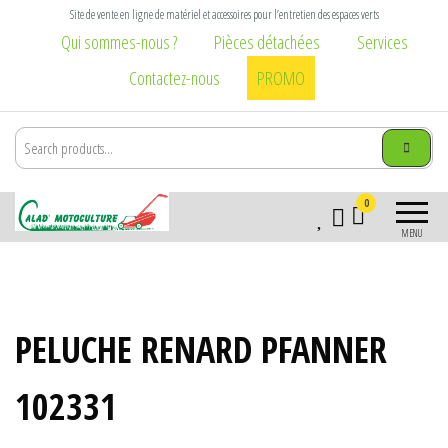
Aller
Site de vente en ligne de matériel et accessoires pour l’entretien des espaces verts
au
Qui sommes-nous ?
Pièces détachées
Services
contenu
Contactez-nous
PROMO
Calad
Matériel et
0
Motoculture
accessoires pour
MENU
l\'entretien des
Villefranche-
espaces verts :
sur-Saône
tondeuse,
tronçonneuse,
PELUCHE RENARD PFANNER
débroussailleuse,
broyeur,
brouette, taille
102331
haie, élagage,
vêtement