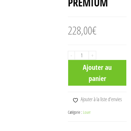
PREMIUM
228,00
€
quantité
-
+
de
Ajouter au
broyeur
panier
multi-
végétaux
PREMIUM
Ajouter à la liste d’envies
Catégorie :
Louer