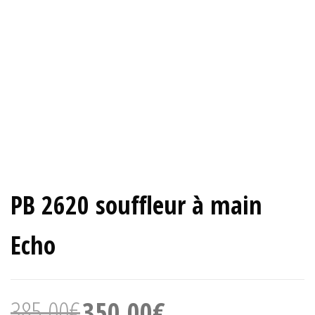
PB 2620 souffleur à main
Echo
Le
Le
385,00
€
350,00
€