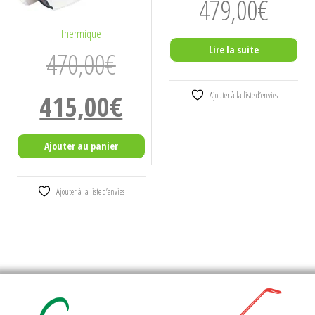
479,00
€
Thermique
Lire la suite
470,00
€
Le
Le
415,00
€
Ajouter à la liste d’envies
prix
prix
initial
actuel
Ajouter au panier
était :
est :
470,00€.
415,00€.
Ajouter à la liste d’envies