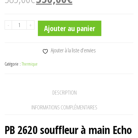
prix
prix
initial
actuel
était :
est :
quantité
-
+
Ajouter au panier
385,00€.
350,00€.
de
PB
2620
Ajouter à la liste d’envies
souffleur
Catégorie :
Thermique
à
main
Echo
DESCRIPTION
INFORMATIONS COMPLÉMENTAIRES
PB 2620 souffleur à main Echo