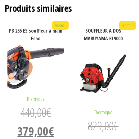
Produits similaires
Promo !
Promo !
PB 255 ES souffleur à main
SOUFFLEUR A DOS
Echo
MARUYAMA BL9000
Thermique
440,00
€
Thermique
829,00
€
Le
Le
379,00
€
prix
prix
Le
Le