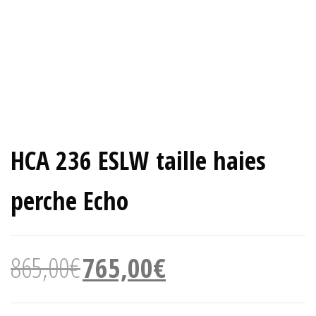
HCA 236 ESLW taille haies
perche Echo
Le
Le
865,00
€
765,00
€
prix
prix
initial
actuel
était :
est :