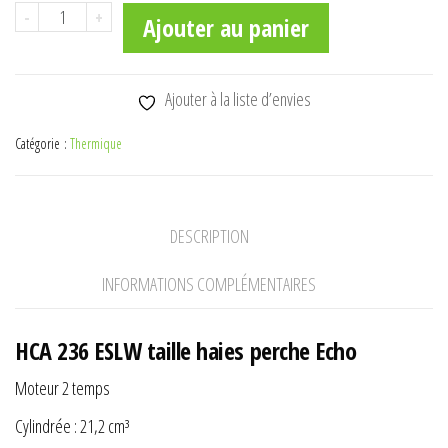
quantité
-
+
Ajouter au panier
865,00€.
765,00€.
de
HCA
236
Ajouter à la liste d’envies
ESLW
Catégorie :
Thermique
taille
haies
perche
DESCRIPTION
Echo
INFORMATIONS COMPLÉMENTAIRES
HCA 236 ESLW taille haies perche Echo
Moteur 2 temps
Cylindrée : 21,2 cm³