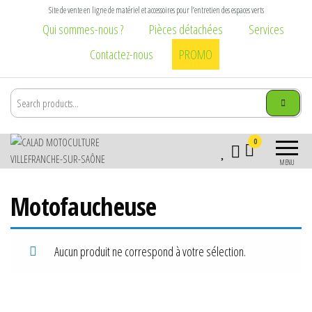
Aller
Site de vente en ligne de matériel et accessoires pour l’entretien des espaces verts
au
Qui sommes-nous ?
Pièces détachées
Services
contenu
Contactez-nous
PROMO
Calad
Matériel et
0
Motoculture
accessoires pour
MENU
l\'entretien des
Villefranche-
espaces verts :
sur-Saône
Motofaucheuse
tondeuse,
tronçonneuse,
débroussailleuse,
broyeur,
Aucun produit ne correspond à votre sélection.
brouette, taille
haie, élagage,
vêtement