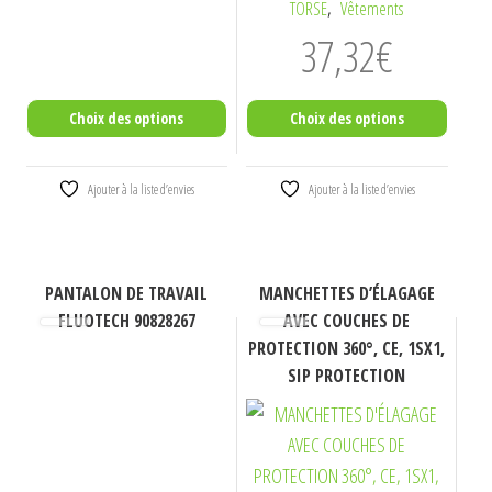
,
TORSE
Vêtements
sur
sur
37,32
€
la
la
page
page
du
du
Choix des options
Choix des options
produit
produit
Ajouter à la liste d’envies
Ajouter à la liste d’envies
Ce
Ce
PANTALON DE TRAVAIL
MANCHETTES D’ÉLAGAGE
produit
produit
FLUOTECH 90828267
AVEC COUCHES DE
a
a
PROTECTION 360°, CE, 1SX1,
SIP PROTECTION
plusieurs
plusieurs
variations.
variations.
Les
Les
options
options