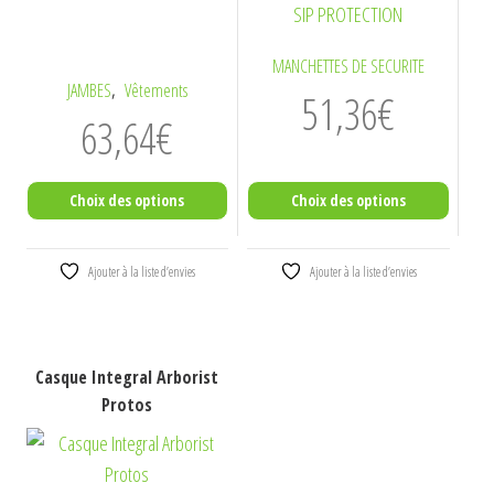
peuvent
peuvent
être
être
MANCHETTES DE SECURITE
choisies
choisies
,
JAMBES
Vêtements
51,36
€
sur
sur
63,64
€
la
la
page
page
du
du
Choix des options
Choix des options
produit
produit
Ajouter à la liste d’envies
Ajouter à la liste d’envies
Ce
Casque Integral Arborist
produit
Protos
a
plusieurs
variations.