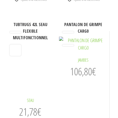
Ce
Ce
TUBTRUGS 42L SEAU
PANTALON DE GRIMPE
produit
produit
FLEXIBLE
CARG0
a
a
MULTIFONCTIONNEL
plusieurs
plusieurs
variations.
variations.
Les
Les
JAMBES
options
options
106,80
€
peuvent
peuvent
être
être
choisies
choisies
sur
sur
SEAU
la
la
21,78
€
page
page