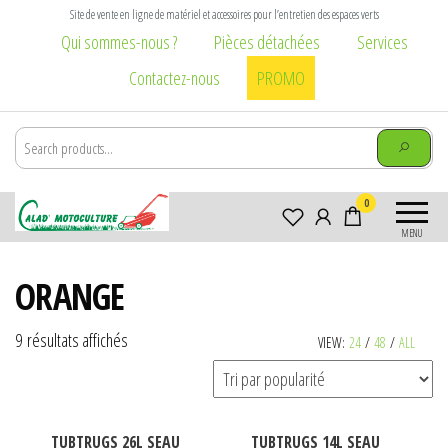
Aller
Site de vente en ligne de matériel et accessoires pour l’entretien des espaces verts
au
Qui sommes-nous ?
Pièces détachées
Services
contenu
Contactez-nous
PROMO
Calad
Matériel et
0
Motoculture
accessoires pour
MENU
l\'entretien des
Villefranche-
espaces verts :
sur-Saône
ORANGE
tondeuse,
tronçonneuse,
débroussailleuse,
Trié
9 résultats affichés
VIEW:
24
/
48
/
ALL
broyeur,
par
brouette, taille
popularité
haie, élagage,
vêtement
Ce
Ce
TUBTRUGS 26L SEAU
TUBTRUGS 14L SEAU