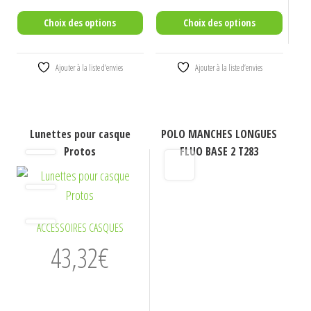
du
du
produit
produit
Choix des options
Choix des options
Ajouter à la liste d’envies
Ajouter à la liste d’envies
Ce
Ce
Lunettes pour casque
POLO MANCHES LONGUES
produit
produit
Protos
FLUO BASE 2 T283
a
a
plusieurs
plusieurs
variations.
variations.
Les
Les
ACCESSOIRES CASQUES
options
options
43,32
€
peuvent
peuvent
être
être
choisies
choisies