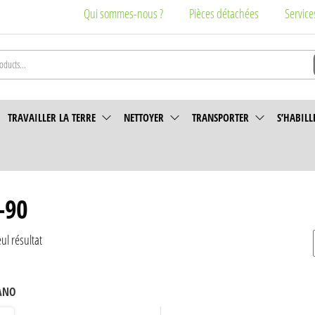
Qui sommes-nous ?
Pièces détachées
Service
TRAVAILLER LA TERRE
NETTOYER
TRANSPORTER
S’HABILL
-90
eul résultat
ANO
t