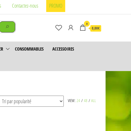
s
Contactez-nous
PROMO
0
0,00€
ER
CONSOMMABLES
ACCESSOIRES
VIEW:
24
/
48
/
ALL