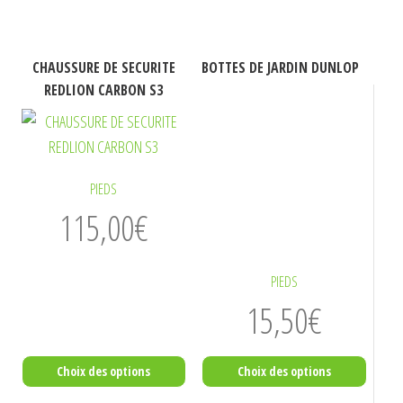
Ce
Ce
CHAUSSURE DE SECURITE
BOTTES DE JARDIN DUNLOP
produit
produit
REDLION CARBON S3
a
a
plusieurs
plusieurs
variations.
variations.
Les
Les
PIEDS
options
options
115,00
€
peuvent
peuvent
être
être
PIEDS
choisies
choisies
15,50
€
sur
sur
la
la
page
page
Choix des options
Choix des options
du
du