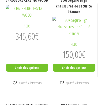
CHAUSSURE CERVINO WOOD
BOA Seguro High
produit
produit
chaussures de sécurité
a
a
Pfanner
plusieurs
plusieurs
variations.
variations.
PIEDS
Les
Les
345,60
€
options
options
peuvent
peuvent
PIEDS
être
être
150,00
€
choisies
choisies
sur
sur
Choix des options
Choix des options
la
la
page
page
Ajouter à la liste d’envies
Ajouter à la liste d’envies
du
du
produit
produit
Ce
Ce