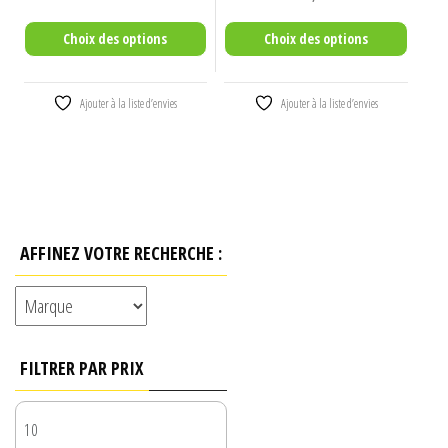
page
page
du
du
Choix des options
Choix des options
produit
produit
Ajouter à la liste d’envies
Ajouter à la liste d’envies
AFFINEZ VOTRE RECHERCHE :
FILTRER PAR PRIX
PRIX