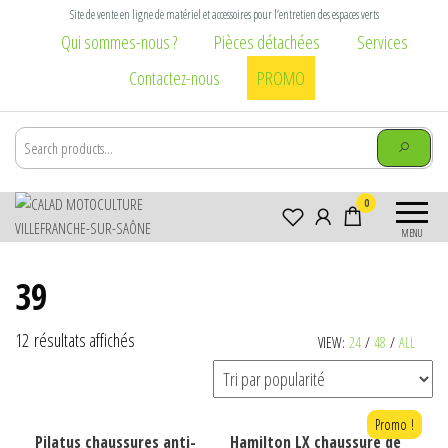
Aller
Site de vente en ligne de matériel et accessoires pour l’entretien des espaces verts
au
Qui sommes-nous ?
Pièces détachées
Services
contenu
Contactez-nous
PROMO
Calad
Matériel et
0
Motoculture
accessoires pour
MENU
l\'entretien des
Villefranche-
espaces verts :
sur-Saône
39
tondeuse,
tronçonneuse,
débroussailleuse,
Trié
12 résultats affichés
VIEW:
24
/
48
/
ALL
broyeur,
par
brouette, taille
popularité
haie, élagage,
vêtement
Promo !
Ce
Ce
Pilatus chaussures anti-
Hamilton LX chaussure de