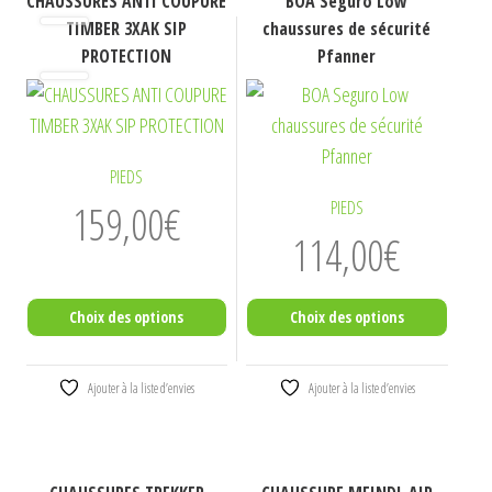
CHAUSSURES ANTI COUPURE
BOA Seguro Low
produit
produit
TIMBER 3XAK SIP
chaussures de sécurité
a
a
PROTECTION
Pfanner
plusieurs
plusieurs
variations.
variations.
Les
Les
options
PIEDS
options
peuvent
159,00
€
peuvent
PIEDS
être
être
114,00
€
choisies
choisies
sur
sur
Choix des options
Choix des options
la
la
page
page
Ajouter à la liste d’envies
Ajouter à la liste d’envies
du
du
produit
produit
Ce
Ce