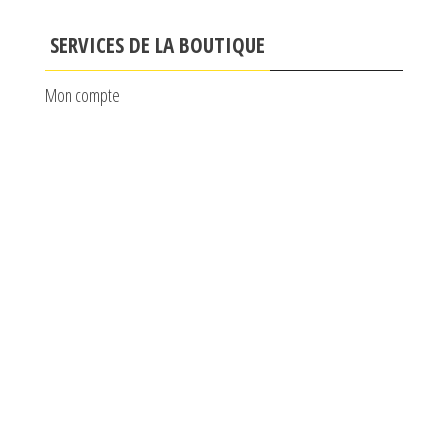
SERVICES DE LA BOUTIQUE
Mon compte
Mes commandes
Politique de confidentialité
Contactez le service client
Mentions légales
CONDITIONS GENERALES DE VENTE CALAD’MOTOCULTURE
Plan du site
© Création Rougevert Communication