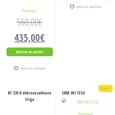
Ajouter à la liste d’envies
Thermique
560,00
€
Le
Le
435,00
€
prix
prix
initial
actuel
Ajouter au panier
était :
est :
560,00€.
435,00€.
Ajouter à la liste d’envies
Promo !
BC 535 B débroussailleuse
SRM 301 TESU
Stiga
Thermique