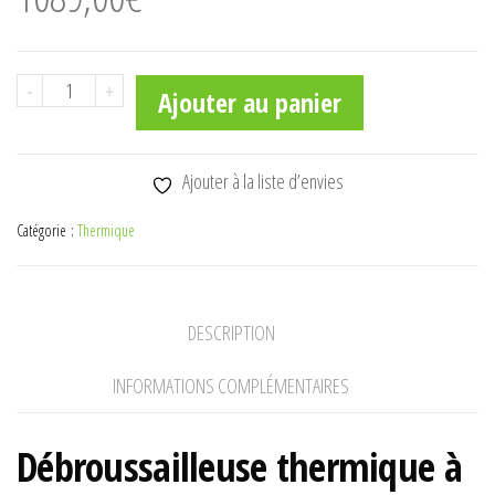
quantité
-
+
Ajouter au panier
de
FR
131
Ajouter à la liste d’envies
T
Catégorie :
Thermique
DESCRIPTION
INFORMATIONS COMPLÉMENTAIRES
Débroussailleuse thermique à