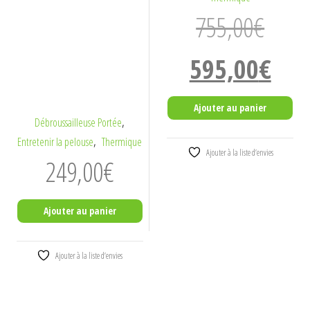
755,00
€
Le
Le
595,00
€
prix
prix
initial
actuel
Ajouter au panier
était :
est :
,
Débroussailleuse Portée
755,00€.
595,00€.
,
Entretenir la pelouse
Thermique
Ajouter à la liste d’envies
249,00
€
Ajouter au panier
Ajouter à la liste d’envies