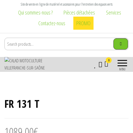
Aller
Site de vente en ligne de matériel et accessoires pour l’entretien des espaces verts
au
Qui sommes-nous ?
Pièces détachées
Services
contenu
Contactez-nous
PROMO
Calad
Matériel et
0
Motoculture
accessoires pour
MENU
l\'entretien des
Villefranche-
espaces verts :
sur-Saône
tondeuse,
tronçonneuse,
FR 131 T
débroussailleuse,
broyeur,
brouette, taille
haie, élagage,
vêtement
1089,00
€