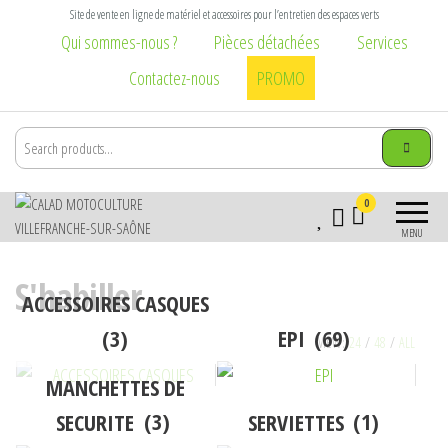
Aller
Site de vente en ligne de matériel et accessoires pour l’entretien des espaces verts
au
Qui sommes-nous ?
Pièces détachées
Services
contenu
Contactez-nous
PROMO
Calad
Matériel et
0
Motoculture
accessoires pour
MENU
l\'entretien des
Villefranche-
espaces verts :
sur-Saône
S'habiller
tondeuse,
ACCESSOIRES CASQUES
tronçonneuse,
(3)
EPI
(69)
débroussailleuse,
VIEW:
24
/
48
/
ALL
broyeur,
brouette, taille
MANCHETTES DE
haie, élagage,
SECURITE
(3)
SERVIETTES
(1)
vêtement