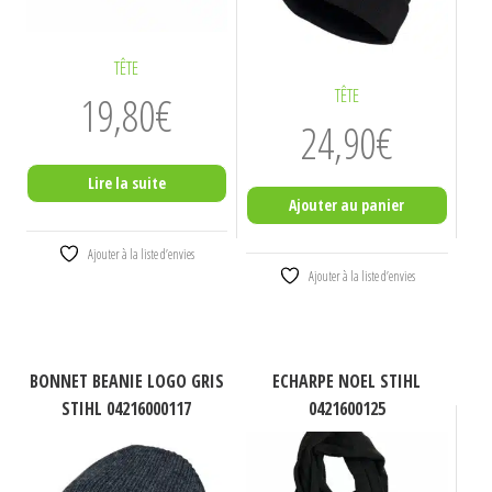
TÊTE
TÊTE
19,80
€
24,90
€
Lire la suite
Ajouter au panier
Ajouter à la liste d’envies
Ajouter à la liste d’envies
BONNET BEANIE LOGO GRIS
ECHARPE NOEL STIHL
STIHL 04216000117
0421600125