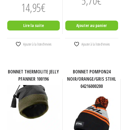
5,70
€
14,95
€
Lire la suite
Ajouter au panier
Ajouter à la liste d’envies
Ajouter à la liste d’envies
BONNET THERMOLITE JELLY
BONNET POMPON24
PFANNER 100196
NOIR/ORANGE/GRIS STIHL
04216000200