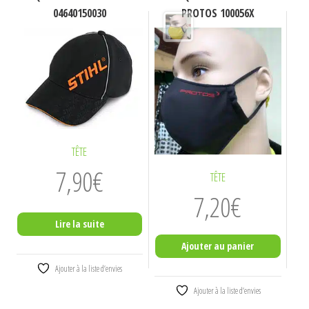
04640150030
PROTOS 100056X
TÊTE
7,90
€
TÊTE
7,20
€
Lire la suite
Ajouter au panier
Ajouter à la liste d’envies
Ajouter à la liste d’envies