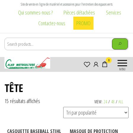
Aller
Site de vente en ligne de matériel et accessoires pour l’entretien des espaces verts
au
Qui sommes-nous ?
Pièces détachées
Services
contenu
Contactez-nous
PROMO
Calad
Matériel et
0
Motoculture
accessoires pour
MENU
l\'entretien des
Villefranche-
espaces verts :
sur-Saône
TÊTE
tondeuse,
tronçonneuse,
débroussailleuse,
Trié
15 résultats affichés
VIEW:
24
/
48
/
ALL
broyeur,
par
brouette, taille
popularité
haie, élagage,
vêtement
CASQUETTE BASEBALL STIHL
MASQUE DE PROTECTION