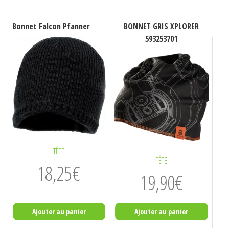
Bonnet Falcon Pfanner
BONNET GRIS XPLORER
593253701
TÊTE
TÊTE
18,25
€
19,90
€
Ajouter au panier
Ajouter au panier