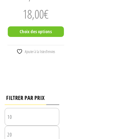
produit
Plage
18,00
€
de
prix :
Choix des options
10,00€
à
18,00€
Ajouter à la liste d’envies
FILTRER PAR PRIX
PRIX
MIN
PRIX