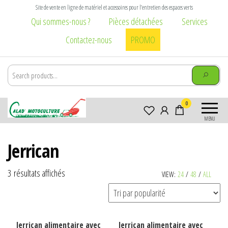
Aller
Site de vente en ligne de matériel et accessoires pour l’entretien des espaces verts
au
Qui sommes-nous ?
Pièces détachées
Services
contenu
Contactez-nous
PROMO
Calad
Matériel et
0
Motoculture
accessoires pour
MENU
l\'entretien des
Villefranche-
espaces verts :
sur-Saône
Jerrican
tondeuse,
tronçonneuse,
débroussailleuse,
Trié
3 résultats affichés
VIEW:
24
/
48
/
ALL
broyeur,
par
brouette, taille
popularité
haie, élagage,
vêtement
Jerrican alimentaire avec
Jerrican alimentaire avec