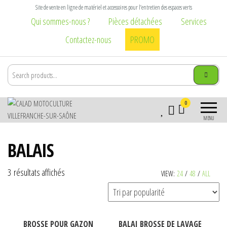
Aller
Site de vente en ligne de matériel et accessoires pour l’entretien des espaces verts
au
Qui sommes-nous ?
Pièces détachées
Services
contenu
Contactez-nous
PROMO
Calad
Matériel et
0
Motoculture
accessoires pour
MENU
l\'entretien des
Villefranche-
espaces verts :
sur-Saône
BALAIS
tondeuse,
tronçonneuse,
débroussailleuse,
Trié
3 résultats affichés
VIEW:
24
/
48
/
ALL
broyeur,
par
brouette, taille
popularité
haie, élagage,
vêtement
BROSSE POUR GAZON
BALAI BROSSE DE LAVAGE