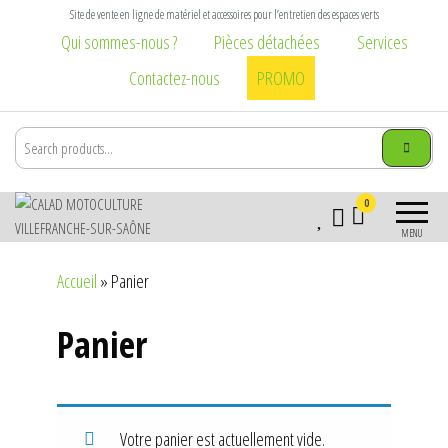
Aller
Site de vente en ligne de matériel et accessoires pour l’entretien des espaces verts
au
Qui sommes-nous ?
Pièces détachées
Services
contenu
Contactez-nous
PROMO
Calad
Matériel et
0
Motoculture
accessoires pour
MENU
l\'entretien des
Villefranche-
espaces verts :
Accueil
»
Panier
sur-Saône
tondeuse,
tronçonneuse,
Panier
débroussailleuse,
broyeur,
brouette, taille
haie, élagage,
vêtement
Votre panier est actuellement vide.