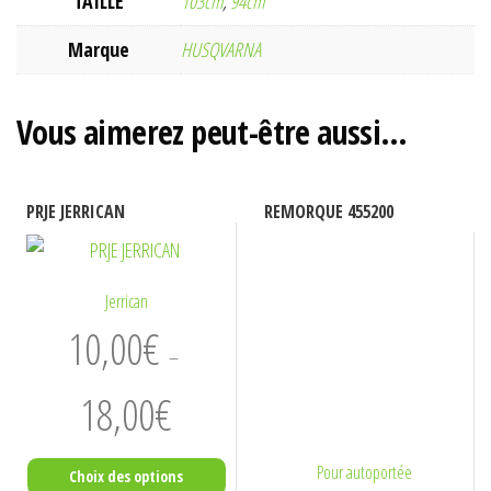
TAILLE
103cm
,
94cm
Marque
HUSQVARNA
Vous aimerez peut-être aussi…
PRJE JERRICAN
REMORQUE 455200
Jerrican
10,00
€
–
Plage
18,00
€
de
prix :
Pour autoportée
Choix des options
10,00€