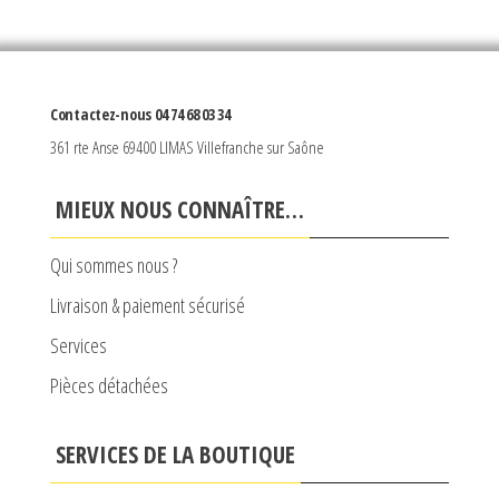
options
peuvent
être
Contactez-nous 04 74 68 03 34
choisies
361 rte Anse 69400 LIMAS Villefranche sur Saône
sur
la
MIEUX NOUS CONNAÎTRE…
page
du
Qui sommes nous ?
produit
Livraison & paiement sécurisé
Services
Pièces détachées
SERVICES DE LA BOUTIQUE