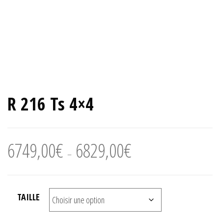
R 216 Ts 4×4
Plage
6749,00
€
6829,00
€
–
de
prix :
6749,00€
TAILLE
à
6829,00€