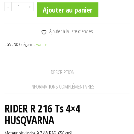
quantité
-
+
Ajouter au panier
de
R
216
Ajouter à la liste d’envies
Ts
UGS :
ND
Catégorie :
Essence
4x4
DESCRIPTION
INFORMATIONS COMPLÉMENTAIRES
RIDER R 216 Ts 4×4
HUSQVARNA
Moteur bicylindre 9,7 kW B&S, 656 cm³