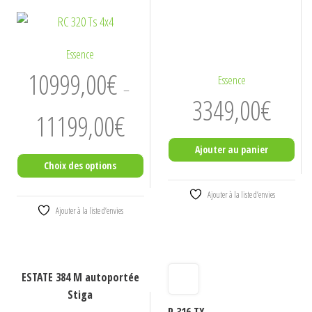
Essence
10999,00
€
Essence
–
3349,00
€
Plage
11199,00
€
de
Ajouter au panier
prix :
Choix des options
10999,00€
à
Ajouter à la liste d’envies
Ce
11199,00€
Ajouter à la liste d’envies
produit
a
plusieurs
variations.
ESTATE 384 M autoportée
Stiga
Les
R 316 TX