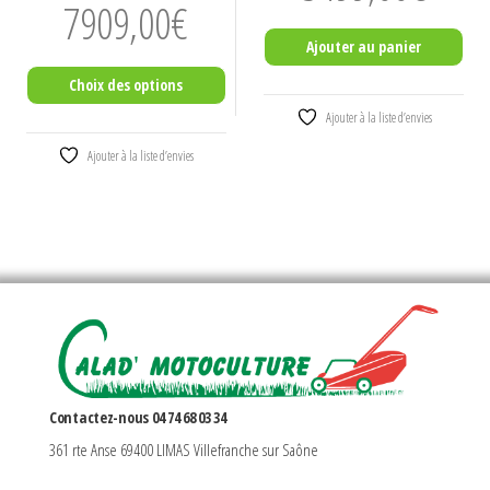
Plage
7909,00
€
de
Ajouter au panier
prix :
Choix des options
7518,00€
Ajouter à la liste d’envies
à
Ce
7909,00€
Ajouter à la liste d’envies
produit
a
plusieurs
variations.
Les
options
peuvent
être
choisies
Contactez-nous 04 74 68 03 34
sur
361 rte Anse 69400 LIMAS Villefranche sur Saône
la