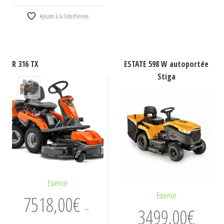
4409,00€.
Ajouter à la liste d’envies
R 316 TX
ESTATE 598 W autoportée
Stiga
Essence
Essence
7518,00
€
–
3499,00
€