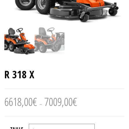
R 318 X
Plage
6618,00
€
7009,00
€
–
de
prix :
6618,00€