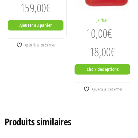
159,00
€
Jerrican
Ajouter au panier
10,00
€
–
Ajouter à la liste d’envies
Plage
18,00
€
de
prix :
Choix des options
10,00€
à
Ce
18,00€
Ajouter à la liste d’envies
produit
a
plusieurs
variations.
Produits similaires
Les
options