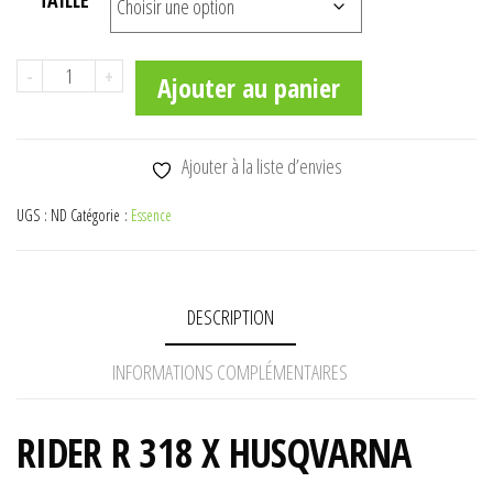
TAILLE
à
7009,00€
quantité
-
+
Ajouter au panier
de
R
318
Ajouter à la liste d’envies
X
UGS :
ND
Catégorie :
Essence
DESCRIPTION
INFORMATIONS COMPLÉMENTAIRES
RIDER R 318 X HUSQVARNA